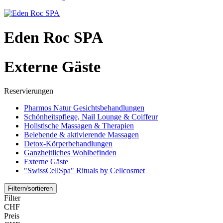
Eden Roc SPA
Externe Gäste
Reservierungen
Pharmos Natur Gesichtsbehandlungen
Schönheitspflege, Nail Lounge & Coiffeur
Holistische Massagen & Therapien
Belebende & aktivierende Massagen
Detox-Körperbehandlungen
Ganzheitliches Wohlbefinden
Externe Gäste
"SwissCellSpa" Rituals by Cellcosmet
Filtern/sortieren
Filter
CHF
Preis